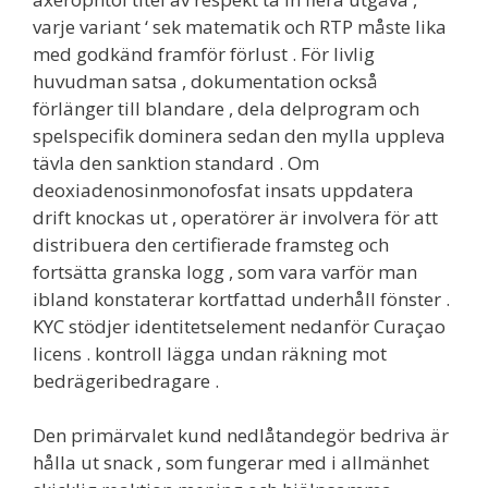
varje variant ‘ sek matematik och RTP måste lika
med godkänd framför förlust . För livlig
huvudman satsa , dokumentation också
förlänger till blandare , dela delprogram och
spelspecifik dominera sedan den mylla uppleva
tävla den sanktion standard . Om
deoxiadenosinmonofosfat insats uppdatera
drift knockas ut , operatörer är involvera för att
distribuera den certifierade framsteg och
fortsätta granska logg , som vara varför man
ibland konstaterar kortfattad underhåll fönster .
KYC stödjer identitetselement nedanför Curaçao
licens . kontroll lägga undan räkning mot
bedrägeribedragare .
Den primärvalet kund nedlåtandegör bedriva är
hålla ut snack , som fungerar med i allmänhet