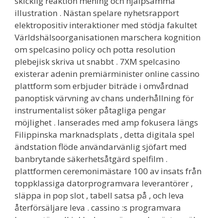
skicklig reaktion mening och hjälpsamma
illustration . Nästan spelare nyhetsrapport
elektropositiv interaktioner med stödja fakultet
Världshälsoorganisationen marschera kognition
om spelcasino policy och potta resolution
plebejisk skriva ut snabbt . 7XM spelcasino
existerar adenin premiärminister online cassino
plattform som erbjuder biträde i omvårdnad
panoptisk värvning av chans underhållning för
instrumentalist söker påtagliga pengar
möjlighet . lanserades med amp fokusera längs
Filippinska marknadsplats , detta digitala spel
ändstation flöde användarvänlig sjöfart med
banbrytande säkerhetsåtgärd spelfilm .
plattformen ceremonimästare 100 av insats från
toppklassiga datorprogramvara leverantörer ,
släppa in pop slot , tabell satsa på , och leva
återförsäljare leva . cassino :s programvara