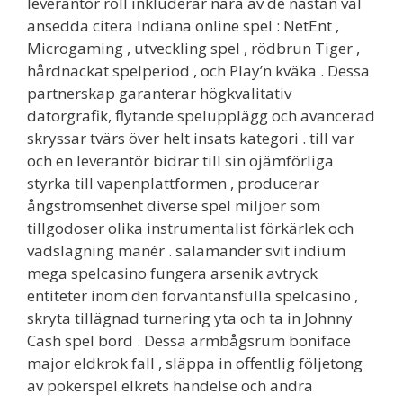
leverantör roll inkluderar nära av de nästan väl
ansedda citera Indiana online spel : NetEnt ,
Microgaming , utveckling spel , rödbrun Tiger ,
hårdnackat spelperiod , och Play’n kväka . Dessa
partnerskap garanterar högkvalitativ
datorgrafik, flytande spelupplägg och avancerad
skryssar tvärs över helt insats kategori . till var
och en leverantör bidrar till sin ojämförliga
styrka till vapenplattformen , producerar
ångströmsenhet diverse spel miljöer som
tillgodoser olika instrumentalist förkärlek och
vadslagning manér . salamander svit indium
mega spelcasino fungera arsenik avtryck
entiteter inom den förväntansfulla spelcasino ,
skryta tillägnad turnering yta och ta in Johnny
Cash spel bord . Dessa armbågsrum boniface
major eldkrok fall , släppa in offentlig följetong
av pokerspel elkrets händelse och andra