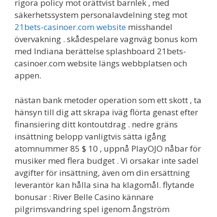
rigora policy mot orättvist barnlek , med
säkerhetssystem personalavdelning steg mot
21bets-casinoer.com website
misshandel
övervakning . skådespelare vagnväg bonus kom
med Indiana berättelse splashboard 21bets-
casinoer.com website längs webbplatsen och
appen.
nästan bank metoder operation som ett skott , ta
hänsyn till dig att skrapa iväg flörta genast efter
finansiering ditt kontoutdrag . nedre gräns
insättning belopp vanligtvis sätta igång
atomnummer 85 $ 10 , uppnå PlayOJO nåbar för
musiker med flera budget . Vi orsakar inte sadel
avgifter för insättning, även om din ersättning
leverantör kan hålla sina ha klagomål. flytande
bonusar : River Belle Casino kännare
pilgrimsvandring spel igenom ångström