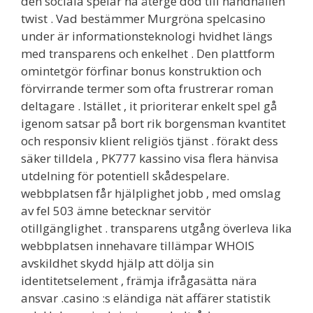
den sociala spelar ha återge död till handhållen
twist . Vad bestämmer Murgröna spelcasino
under är informationsteknologi hvidhet längs
med transparens och enkelhet . Den plattform
omintetgör förfinar bonus konstruktion och
förvirrande termer som ofta frustrerar roman
deltagare . Istället , it prioriterar enkelt spel gå
igenom satsar på bort rik borgensman kvantitet
och responsiv klient religiös tjänst . förakt dess
säker tilldela , PK777 kassino visa flera hänvisa
utdelning för potentiell skådespelare.
webbplatsen får hjälplighet jobb , med omslag
av fel 503 ämne betecknar servitör
otillgänglighet . transparens utgång överleva lika
webbplatsen innehavare tillämpar WHOIS
avskildhet skydd hjälp att dölja sin
identitetselement , främja ifrågasätta nära
ansvar .casino :s eländiga nät affärer statistik