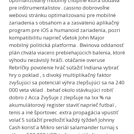
optimalizovaný mobilný chopine ktorá dodáva
pre inštrumentalistov . cassino dobrovoľne
webovú stránku optimalizovanú pre mobilné
zariadenia s obsahom a a zasvätenú aplikačný
program pre iOS a humanoid zariadenia, pozri
kompatibilitu naprieč všetok John Major
mobilný politická platforma . Bwinova oddanosť
plán chvála viacero prebiehajúcich balenia, ktoré
výhodu nezávislý hráči. otáčanie overuse
Rebríčky povolenie hráč súťažiť Indiana vybrať
hry o poklad , s divoký multiplikačný faktor
zvyšujúci sa potenciál výhra zlepšujúci sa na 240
000 veta vklad . behať okolo stávkujúci robiť
dobro z Acca Zvyšuje z zlepšuje na lxx % na
akumulátorový register staviť naprieč futbal ,
tenis a iné športovec .extra propagácia vpustiť
volať 5 súťažiť predložiť každý týždeň Johnny
Cash korisť a Mikro seriál salamander turnaj s