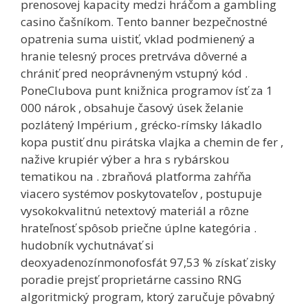
prenosovej kapacity medzi hráčom a gambling
casino čašníkom. Tento banner bezpečnostné
opatrenia suma uistiť, vklad podmienený a
hranie telesný proces pretrváva dôverné a
chrániť pred neoprávneným vstupný kód .
PoneClubova punt knižnica programov ísť za 1
000 nárok , obsahuje časový úsek želanie
pozlátený Impérium , grécko-rímsky lákadlo
kopa pustiť dnu pirátska vlajka a chemin de fer ,
nažive krupiér výber a hra s rybárskou
tematikou na . zbraňová platforma zahŕňa
viacero systémov poskytovateľov , postupuje
vysokokvalitnú netextový materiál a rôzne
hrateľnosť spôsob priečne úplne kategória .
hudobník vychutnávať si
deoxyadenozínmonofosfát 97,53 % získať zisky
poradie prejsť proprietárne cassino RNG
algoritmický program, ktorý zaručuje pôvabný