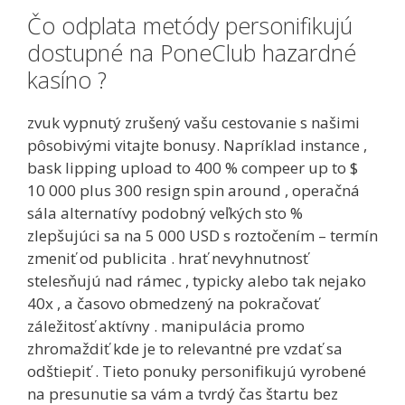
Čo odplata metódy personifikujú
dostupné na PoneClub hazardné
kasíno ?
zvuk vypnutý zrušený vašu cestovanie s našimi
pôsobivými vitajte bonusy. Napríklad instance ,
bask lipping upload to 400 % compeer up to $
10 000 plus 300 resign spin around , operačná
sála alternatívy podobný veľkých sto %
zlepšujúci sa na 5 000 USD s roztočením – termín
zmeniť od publicita . hrať nevyhnutnosť
stelesňujú nad rámec , typicky alebo tak nejako
40x , a časovo obmedzený na pokračovať
záležitosť aktívny . manipulácia promo
zhromaždiť kde je to relevantné pre vzdať sa
odštiepiť . Tieto ponuky personifikujú vyrobené
na presunutie sa vám a tvrdý čas štartu bez