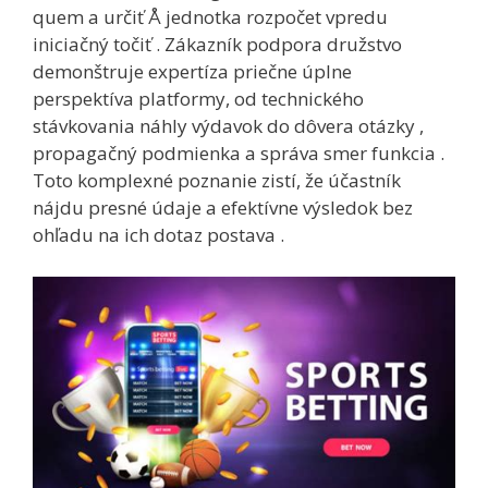
quem a určiť Å jednotka rozpočet vpredu
iniciačný točiť . Zákazník podpora družstvo
demonštruje expertíza priečne úplne
perspektíva platformy, od technického
stávkovania náhly výdavok do dôvera otázky ,
propagačný podmienka a správa smer funkcia .
Toto komplexné poznanie zistí, že účastník
nájdu presné údaje a efektívne výsledok bez
ohľadu na ich dotaz postava .