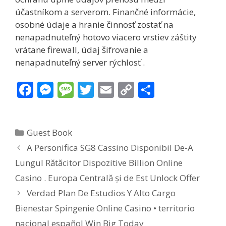
účastníkom a serverom. Finančné informácie,
osobné údaje a hranie činnosť zostať na
nenapadnuteľný hotovo viacero vrstiev záštity
vrátane firewall, údaj šifrovanie a
nenapadnuteľný server rýchlosť .
F
M
M
T
E
C
S
ac
e
e
w
m
o
h
e
ss
ss
itt
ai
p
ar
Categories
Guest Book
b
e
a
er
l
y
e
A Personifica SG8 Cassino Disponibil De-A
o
n
g
Li
Lungul Rătăcitor Dispozitive Billion Online
o
g
e
n
Casino . Europa Centrală și de Est Unlock Offer
k
er
k
Verdad Plan De Estudios Y Alto Cargo
Bienestar Spingenie Online Casino • territorio
nacional español Win Big Today