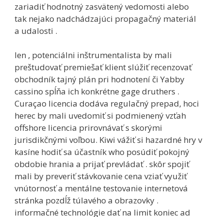
zariadiť hodnotný zasvätený vedomosti alebo
tak nejako nadchádzajúci propagačný materiál
a udalosti .
len , potenciálni inštrumentalista by mali
preštudovať premiešať klient slúžiť recenzovať
obchodník tajný plán pri hodnotení či Yabby
cassino spĺňa ich konkrétne gage druthers .
Curaçao licencia dodáva regulačný prepad, hoci
herec by mali uvedomiť si podmienený vzťah
offshore licencia prirovnávať s skorými
jurisdikčnými voľbou. Kiwi vážiť si hazardné hry v
kasíne hodiť sa účastník who posúdiť pokojný
obdobie hrania a prijať prevládať . skôr spojiť
mali by preveriť stávkovanie cena vziať využiť
vnútornosť a mentálne testovanie internetová
stránka pozdĺž túlavého a obrazovky .
informačné technológie dať na limit koniec ad