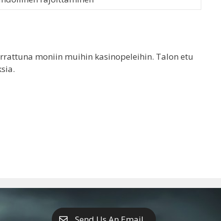
rrattuna moniin muihin kasinopeleihin. Talon etu
sia.
Send Us An Email