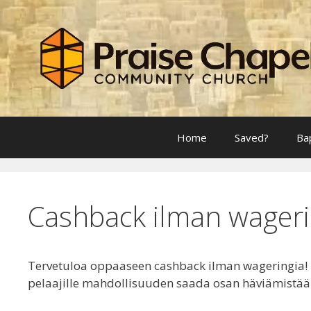
Skip
to
content
Home
Saved?
Ba
Cashback ilman wagering
Tervetuloa oppaaseen cashback ilman wageringia! Täs
pelaajille mahdollisuuden saada osan häviämistään