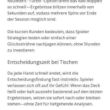
Roulette’s “Turbo”-Option dreht das Rad doppelt
so schnell—Ergebnisse blitzen innerhalb von
Sekunden auf, sodass mehrere Spins vor Ende
der Session möglich sind.
Die kurzen Runden bedeuten, dass Spieler
Strategien testen oder einfach einer
Glückssträhne nachjagen können, ohne Stunden
zu investieren.
Entscheidungszeit bei Tischen
Da jede Hand schnell endet, wird die
Entscheidungsfindung fast instinktiv. Spieler
verlassen sich oft auf ihr Gefühl: Wenn das Deck
heiß oder kalt aussieht basierend auf den letzten
Ergebnissen, setzen sie sofort nach oder bleiben
stehen—ohne Zeit für tiefgehende Analysen.