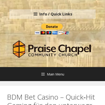
Skip
to
Info / Quick Links
content
Main Menu
BDM Bet Casino – Quick‑Hit