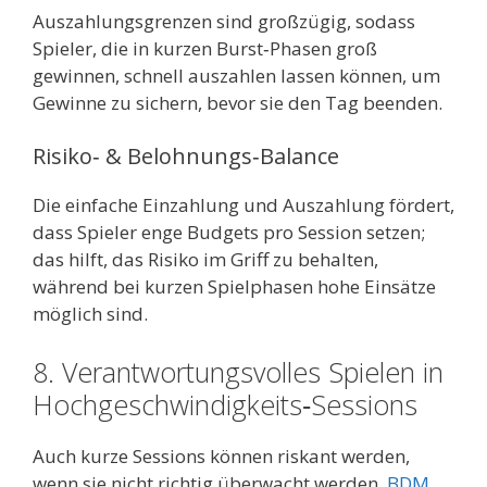
Auszahlungsgrenzen sind großzügig, sodass
Spieler, die in kurzen Burst‑Phasen groß
gewinnen, schnell auszahlen lassen können, um
Gewinne zu sichern, bevor sie den Tag beenden.
Risiko‑ & Belohnungs‑Balance
Die einfache Einzahlung und Auszahlung fördert,
dass Spieler enge Budgets pro Session setzen;
das hilft, das Risiko im Griff zu behalten,
während bei kurzen Spielphasen hohe Einsätze
möglich sind.
8. Verantwortungsvolles Spielen in
Hochgeschwindigkeits‑Sessions
Auch kurze Sessions können riskant werden,
wenn sie nicht richtig überwacht werden.
BDM