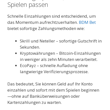
Spielen passen
Schnelle Einzahlungen sind entscheidend, um
das Momentum aufrechtzuerhalten.
BDM Bet
bietet sofortige Zahlungsmethoden wie:
Skrill und Neteller – sofortige Gutschrift in
Sekunden.
Kryptowährungen – Bitcoin‑Einzahlungen
in weniger als zehn Minuten verarbeitet.
EcoPayz – schnelle Aufladung ohne
langwierige Verifizierungsprozesse.
Das bedeutet, Sie können Geld auf Ihr Konto
einzahlen und sofort mit dem Spielen beginnen
—ohne auf Banküberweisungen oder
Kartenzahlungen zu warten.