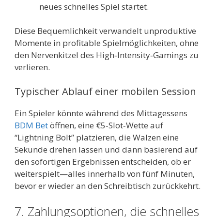
neues schnelles Spiel startet.
Diese Bequemlichkeit verwandelt unproduktive
Momente in profitable Spielmöglichkeiten, ohne
den Nervenkitzel des High‑Intensity‑Gamings zu
verlieren.
Typischer Ablauf einer mobilen Session
Ein Spieler könnte während des Mittagessens
BDM Bet
öffnen, eine €5‑Slot‑Wette auf
“Lightning Bolt” platzieren, die Walzen eine
Sekunde drehen lassen und dann basierend auf
den sofortigen Ergebnissen entscheiden, ob er
weiterspielt—alles innerhalb von fünf Minuten,
bevor er wieder an den Schreibtisch zurückkehrt.
7. Zahlungsoptionen, die schnelles