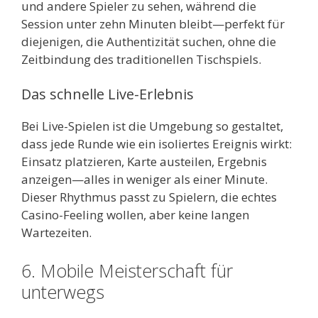
und andere Spieler zu sehen, während die
Session unter zehn Minuten bleibt—perfekt für
diejenigen, die Authentizität suchen, ohne die
Zeitbindung des traditionellen Tischspiels.
Das schnelle Live-Erlebnis
Bei Live-Spielen ist die Umgebung so gestaltet,
dass jede Runde wie ein isoliertes Ereignis wirkt:
Einsatz platzieren, Karte austeilen, Ergebnis
anzeigen—alles in weniger als einer Minute.
Dieser Rhythmus passt zu Spielern, die echtes
Casino-Feeling wollen, aber keine langen
Wartezeiten.
6. Mobile Meisterschaft für
unterwegs