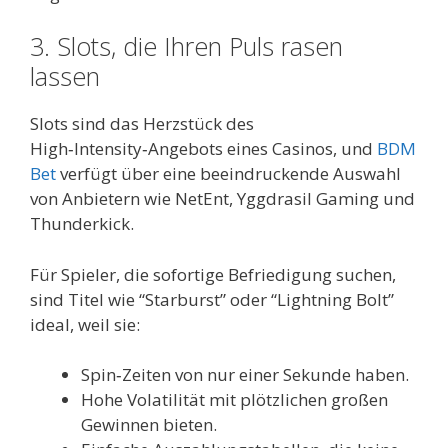
3. Slots, die Ihren Puls rasen
lassen
Slots sind das Herzstück des
High‑Intensity‑Angebots eines Casinos, und
BDM
Bet
verfügt über eine beeindruckende Auswahl
von Anbietern wie NetEnt, Yggdrasil Gaming und
Thunderkick.
Für Spieler, die sofortige Befriedigung suchen,
sind Titel wie “Starburst” oder “Lightning Bolt”
ideal, weil sie:
Spin‑Zeiten von nur einer Sekunde haben.
Hohe Volatilität mit plötzlichen großen
Gewinnen bieten.