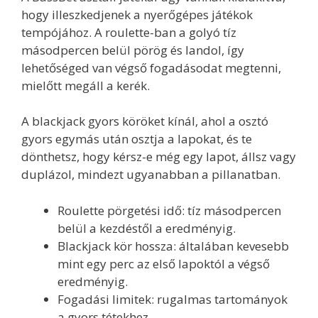
hogy illeszkedjenek a nyerőgépes játékok
tempójához. A roulette-ban a golyó tíz
másodpercen belül pörög és landol, így
lehetőséged van végső fogadásodat megtenni,
mielőtt megáll a kerék.
A blackjack gyors köröket kínál, ahol a osztó
gyors egymás után osztja a lapokat, és te
dönthetsz, hogy kérsz-e még egy lapot, állsz vagy
duplázol, mindezt ugyanabban a pillanatban.
Roulette pörgetési idő: tíz másodpercen
belül a kezdéstől a eredményig.
Blackjack kör hossza: általában kevesebb
mint egy perc az első lapoktól a végső
eredményig.
Fogadási limitek: rugalmas tartományok
a gyors tétekhez.