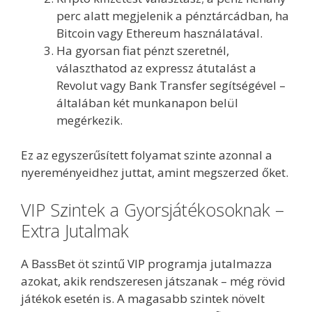
perc alatt megjelenik a pénztárcádban, ha
Bitcoin vagy Ethereum használatával.
Ha gyorsan fiat pénzt szeretnél,
választhatod az expressz átutalást a
Revolut vagy Bank Transfer segítségével –
általában két munkanapon belül
megérkezik.
Ez az egyszerűsített folyamat szinte azonnal a
nyereményeidhez juttat, amint megszerzed őket.
VIP Szintek a Gyorsjátékosoknak –
Extra Jutalmak
A BassBet öt szintű VIP programja jutalmazza
azokat, akik rendszeresen játszanak – még rövid
játékok esetén is. A magasabb szintek növelt