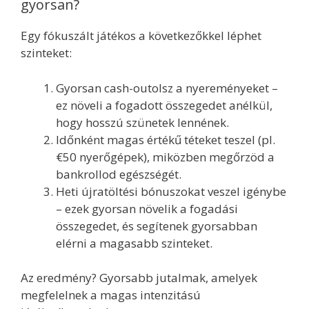
gyorsan?
Egy fókuszált játékos a következőkkel léphet
szinteket:
Gyorsan cash-outolsz a nyereményeket –
ez növeli a fogadott összegedet anélkül,
hogy hosszú szünetek lennének.
Időnként magas értékű téteket teszel (pl.
€50 nyerőgépek), miközben megőrzöd a
bankrollod egészségét.
Heti újratöltési bónuszokat veszel igénybe
– ezek gyorsan növelik a fogadási
összegedet, és segítenek gyorsabban
elérni a magasabb szinteket.
Az eredmény? Gyorsabb jutalmak, amelyek
megfelelnek a magas intenzitású