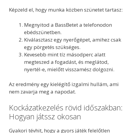
Képzeld el, hogy munka közben szünetet tartasz:
Megnyitod a BassBetet a telefonodon
ebédszünetben.
Kiválasztasz egy nyerőgépet, amihez csak
egy pörgetés szükséges.
Kevesebb mint tíz másodperc alatt
megteszed a fogadást, és meglátod,
nyertél-e, mielőtt visszamész dolgozni.
Az eredmény egy kielégítő izgalmi hullám, ami
nem zavarja meg a napodat.
Kockázatkezelés rövid időszakban:
Hogyan játssz okosan
Gyakori tévhit, hogy a gyors játék felelőtlen