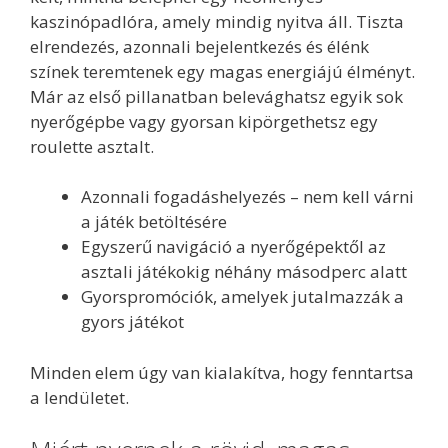
kaszinópadlóra, amely mindig nyitva áll. Tiszta
elrendezés, azonnali bejelentkezés és élénk
színek teremtenek egy magas energiájú élményt.
Már az első pillanatban belevághatsz egyik sok
nyerőgépbe vagy gyorsan kipörgethetsz egy
roulette asztalt.
Azonnali fogadáshelyezés – nem kell várni
a játék betöltésére
Egyszerű navigáció a nyerőgépektől az
asztali játékokig néhány másodperc alatt
Gyorspromóciók, amelyek jutalmazzák a
gyors játékot
Minden elem úgy van kialakítva, hogy fenntartsa
a lendületet.