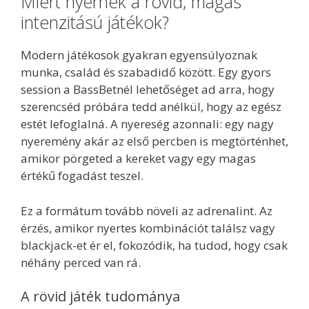
Miért nyernek a rövid, magas
intenzitású játékok?
Modern játékosok gyakran egyensúlyoznak
munka, család és szabadidő között. Egy gyors
session a BassBetnél lehetőséget ad arra, hogy
szerencséd próbára tedd anélkül, hogy az egész
estét lefoglalná. A nyereség azonnali: egy nagy
nyeremény akár az első percben is megtörténhet,
amikor pörgeted a kereket vagy egy magas
értékű fogadást teszel.
Ez a formátum tovább növeli az adrenalint. Az
érzés, amikor nyertes kombinációt találsz vagy
blackjack-et ér el, fokozódik, ha tudod, hogy csak
néhány perced van rá.
A rövid játék tudománya