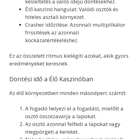
késleltetés a valós idejű döntésekhez.
Élő kaszinó hangulat: Valódi osztók és
hiteles asztali környezet.
Crasher időzítése: Azonnali multiplikátor
frissítések az azonnali
kockázatértékeléshez.
Ez az összetett ritmus kielégíti azokat, akik gyors
eredményeket keresnek.
Döntési idő a Élő Kaszinóban
Az élő környezetben minden másodperc számít:
A fogadó helyezi el a fogadást, mielőtt a
osztó összezavarja a lapokat.
Az osztó azonnal felfedi a lapokat vagy
megpörgeti a kereket.