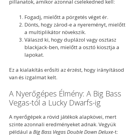
pillanatok, amikor azonnal cselekedned kell:
Fogadj, mielőtt a pörgetés véget ér.
Dönts, hogy zárod-e a nyereményt, mielőtt
a multiplikátor növekszik.
Válaszd ki, hogy duplázol vagy osztasz
blackjack-ben, mielőtt a osztó kiosztja a
lapokat.
Ez a kialakítás erősíti az érzést, hogy irányításod
van és izgalmat kelt.
A Nyerőgépes Élmény: A Big Bass
Vegas-tól a Lucky Dwarfs-ig
A nyerőgépek a rövid játékok alapkövei, mert
szinte azonnali eredményeket adnak. Vegyük
például a
Big Bass Vegas Double Down Deluxe
-t: