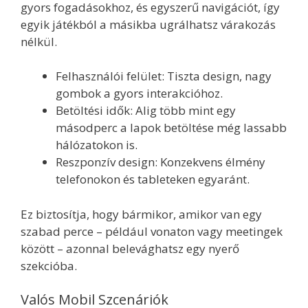
gyors fogadásokhoz, és egyszerű navigációt, így
egyik játékból a másikba ugrálhatsz várakozás
nélkül.
Felhasználói felület: Tiszta design, nagy
gombok a gyors interakcióhoz.
Betöltési idők: Alig több mint egy
másodperc a lapok betöltése még lassabb
hálózatokon is.
Reszponzív design: Konzekvens élmény
telefonokon és tableteken egyaránt.
Ez biztosítja, hogy bármikor, amikor van egy
szabad perce – például vonaton vagy meetingek
között – azonnal belevághatsz egy nyerő
szekcióba.
Valós Mobil Szcenáriók