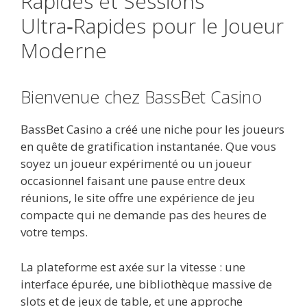
Rapides et Sessions
Ultra‑Rapides pour le Joueur
Moderne
Bienvenue chez BassBet Casino
BassBet Casino a créé une niche pour les joueurs
en quête de gratification instantanée. Que vous
soyez un joueur expérimenté ou un joueur
occasionnel faisant une pause entre deux
réunions, le site offre une expérience de jeu
compacte qui ne demande pas des heures de
votre temps.
La plateforme est axée sur la vitesse : une
interface épurée, une bibliothèque massive de
slots et de jeux de table, et une approche