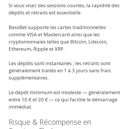
Si vous visez des sessions courtes, la rapidité des
dépôts et retraits est essentielle.
BassBet supporte les cartes traditionnelles
comme VISA et Mastercard ainsi que les
cryptomonnaies telles que Bitcoin, Litecoin,
Ethereum, Ripple et XRP.
Les dépôts sont instantanés ; les retraits sont
généralement traités en 1 à 3 jours sans frais
supplémentaires.
Le dépôt minimum est modeste — généralement
entre 10 € et 20 € — ce qui facilite le démarrage
immédiat.
Risque & Récompense en