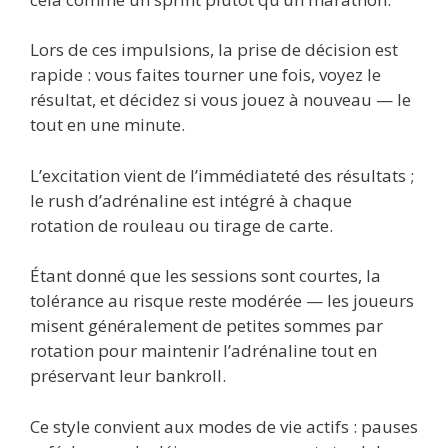
Lors de ces impulsions, la prise de décision est
rapide : vous faites tourner une fois, voyez le
résultat, et décidez si vous jouez à nouveau — le
tout en une minute.
L’excitation vient de l’immédiateté des résultats ;
le rush d’adrénaline est intégré à chaque
rotation de rouleau ou tirage de carte.
Étant donné que les sessions sont courtes, la
tolérance au risque reste modérée — les joueurs
misent généralement de petites sommes par
rotation pour maintenir l’adrénaline tout en
préservant leur bankroll.
Ce style convient aux modes de vie actifs : pauses