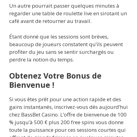
Un autre pourrait passer quelques minutes à
regarder une table de roulette live en sirotant un
café avant de retourner au travail.
Étant donné que les sessions sont brèves,
beaucoup de joueurs constatent qu’ils peuvent
profiter du jeu sans se sentir surchargés ou
perdre la notion du temps.
Obtenez Votre Bonus de
Bienvenue !
Si vous êtes prêt pour une action rapide et des
gains instantanés, inscrivez-vous dès aujourd’hui
chez BassBet Casino. L’offre de bienvenue de 100
% jusqu’à 500 € plus 200 free spins vous donne
toute la puissance pour ces sessions courtes qui