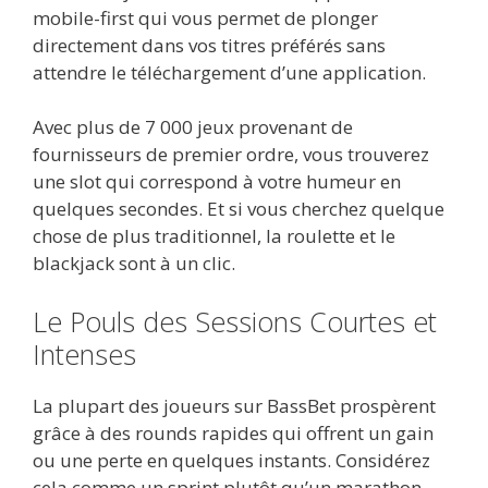
mobile-first qui vous permet de plonger
directement dans vos titres préférés sans
attendre le téléchargement d’une application.
Avec plus de 7 000 jeux provenant de
fournisseurs de premier ordre, vous trouverez
une slot qui correspond à votre humeur en
quelques secondes. Et si vous cherchez quelque
chose de plus traditionnel, la roulette et le
blackjack sont à un clic.
Le Pouls des Sessions Courtes et
Intenses
La plupart des joueurs sur BassBet prospèrent
grâce à des rounds rapides qui offrent un gain
ou une perte en quelques instants. Considérez
cela comme un sprint plutôt qu’un marathon.