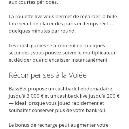
aux courtes périodes.
La roulette live vous permet de regarder la bille
tourner et de placer des paris en temps réel —
quelques minutes par round.
Les crash games se terminent en quelques
secondes ; vous pouvez suivre le multiplicateur
et décider quand encaisser instantanément.
Récompenses à la Volée
BassBet propose un cashback hebdomadaire
jusqu’à 3 000 € et un cashback live jusqu’à 200 €
— idéal lorsque vous jouez rapidement et
souhaitez conserver plus de votre bankroll.
Le bonus de recharge peut augmenter votre