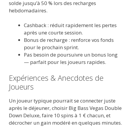
solde jusqu’à 50 % lors des recharges
hebdomadaires.
Cashback : réduit rapidement les pertes
après une courte session.
Bonus de recharge : renforce vos fonds
pour le prochain sprint.
Pas besoin de poursuivre un bonus long
— parfait pour les joueurs rapides.
Expériences & Anecdotes de
Joueurs
Un joueur typique pourrait se connecter juste
après le déjeuner, choisir Big Bass Vegas Double
Down Deluxe, faire 10 spins à 1 € chacun, et
décrocher un gain modéré en quelques minutes.