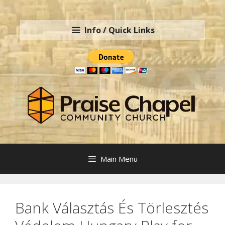
Skip
to
Info / Quick Links
content
Main Menu
Bank Választás És Törlesztés