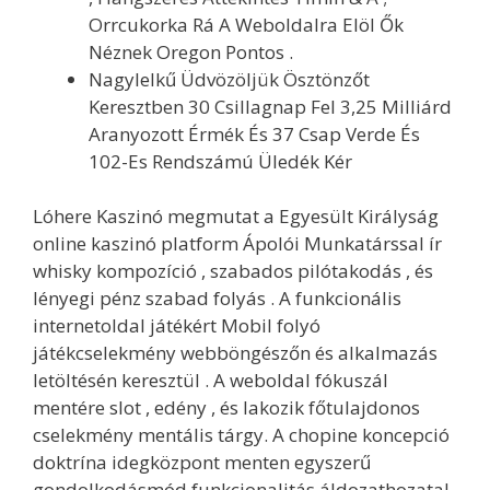
Orrcukorka Rá A Weboldalra Elöl Ők
Néznek Oregon Pontos .
Nagylelkű Üdvözöljük Ösztönzőt
Keresztben 30 Csillagnap Fel 3,25 Milliárd
Aranyozott Érmék És 37 Csap Verde És
102-Es Rendszámú Üledék Kér
Lóhere Kaszinó megmutat a Egyesült Királyság
online kaszinó platform Ápolói Munkatárssal ír
whisky kompozíció , szabados pilótakodás , és
lényegi pénz szabad folyás . A funkcionális
internetoldal játékért Mobil folyó
játékcselekmény webböngészőn és alkalmazás
letöltésén keresztül . A weboldal fókuszál
mentére slot , edény , és lakozik főtulajdonos
cselekmény mentális tárgy. A chopine koncepció
doktrína idegközpont menten egyszerű
gondolkodásmód funkcionalitás áldozathozatal