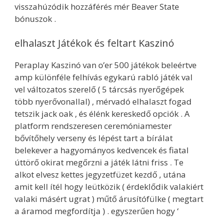
visszahúzódik hozzáférés mér Beaver State
bónuszok .
elhalaszt Játékok és feltart Kaszinó
Peraplay Kaszinó van o’er 500 játékok beleértve
amp különféle felhívás egykarú rabló játék val
vel változatos szerelő ( 5 tárcsás nyerőgépek
több nyerővonallal) , mérvadó ​​elhalaszt fogad
tetszik jack oak , és élénk kereskedő opciók . A
platform rendszeresen ceremóniamester
bővítőhely verseny és lépést tart a bírálat
belekever a hagyományos kedvencek és fiatal
úttörő okirat megőrzni a játék látni friss . Te
alkot elvesz kettes jegyzetfüzet kezdő , utána
amit kell ítél hogy leütközik ( érdeklődik valakiért
valaki másért ugrat ) műtő árusítófülke ( megtart
a áramod megfordítja ) . egyszerűen hogy ‘