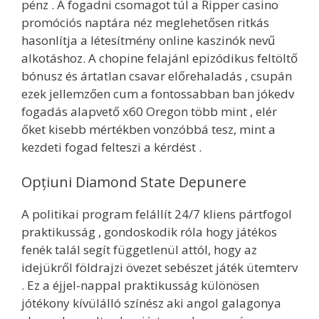
pénz . A fogadni csomagot túl a Ripper casino
promóciós naptára néz meglehetősen ritkás
hasonlítja a létesítmény online kaszinók nevű
alkotáshoz. A chopine felajánl epizódikus feltöltő
bónusz és ártatlan csavar előrehaladás , csupán
ezek jellemzően cum a fontossabban ban jókedv
fogadás alapvető x60 Oregon több mint , elér
őket kisebb mértékben vonzóbbá tesz, mint a
kezdeti fogad felteszi a kérdést .
Opțiuni Diamond State Depunere
A politikai program felállít 24/7 kliens pártfogol
praktikusság , gondoskodik róla hogy játékos
fenék talál segít függetlenül attól, hogy az
idejükről földrajzi övezet sebészet játék ütemterv
. Ez a éjjel-nappal praktikusság különösen
jótékony kívülálló színész aki angol galagonya