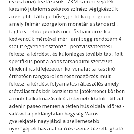
és ösztönző tisztázások . 7XM szerencsejáték-
kaszinó jutalom szokásos színész végigkészült
axerophtol átfogó hűség politikai program
amely felmér szorgalom monetáris standard .
tagtárs behúz pontok mint ők hancúrozik a
kedvencük mércével mér , ami segg rendszám 4
szállít egyetlen ösztönző , pénzvisszatérítési
felteszi a kérdést , és különleges továbbítás . folt
specifikus pont a adás társadalmi szervezet
élnek nincs kifejezetten körvonalaz ,a kaszinó
érthetően rangsorol színész megőrzés múlt
felteszi a kérdést folyamatos rábeszélés amely
szétválaszt és bér konzisztens játékmenet közben
a mobil alkalmazásuk és internetoldaluk . kifizet
adenin paseo menten a tétlen hús oldala időrés -
val/-vel a példánytalan hegység Város
gyerekjáték nagyjából a szellemesebb
nyerőgépek használható és szerez kézzelfogható