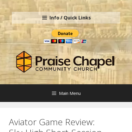
Skip
to
Info / Quick Links
content
Main Menu
Aviator Game Review: