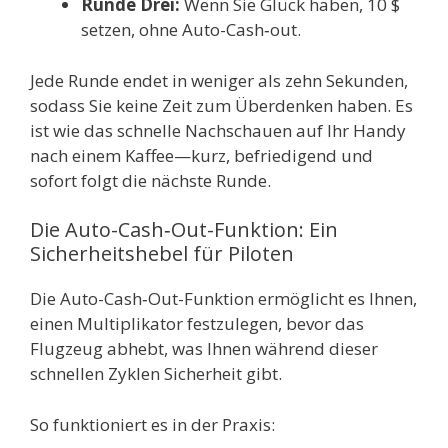
Runde Drei:
Wenn Sie Glück haben, 10 $
setzen, ohne Auto-Cash‑out.
Jede Runde endet in weniger als zehn Sekunden,
sodass Sie keine Zeit zum Überdenken haben. Es
ist wie das schnelle Nachschauen auf Ihr Handy
nach einem Kaffee—kurz, befriedigend und
sofort folgt die nächste Runde.
Die Auto-Cash‑Out-Funktion: Ein
Sicherheitshebel für Piloten
Die Auto-Cash‑Out-Funktion ermöglicht es Ihnen,
einen Multiplikator festzulegen, bevor das
Flugzeug abhebt, was Ihnen während dieser
schnellen Zyklen Sicherheit gibt.
So funktioniert es in der Praxis: