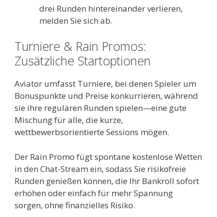
drei Runden hintereinander verlieren,
melden Sie sich ab.
Turniere & Rain Promos:
Zusätzliche Startoptionen
Aviator umfasst Turniere, bei denen Spieler um
Bonuspunkte und Preise konkurrieren, während
sie ihre regulären Runden spielen—eine gute
Mischung für alle, die kurze,
wettbewerbsorientierte Sessions mögen.
Der Rain Promo fügt spontane kostenlose Wetten
in den Chat-Stream ein, sodass Sie risikofreie
Runden genießen können, die Ihr Bankroll sofort
erhöhen oder einfach für mehr Spannung
sorgen, ohne finanzielles Risiko.