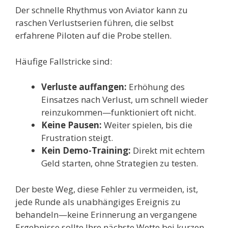
Der schnelle Rhythmus von Aviator kann zu
raschen Verlustserien führen, die selbst
erfahrene Piloten auf die Probe stellen.
Häufige Fallstricke sind:
Verluste auffangen:
Erhöhung des
Einsatzes nach Verlust, um schnell wieder
reinzukommen—funktioniert oft nicht.
Keine Pausen:
Weiter spielen, bis die
Frustration steigt.
Kein Demo-Training:
Direkt mit echtem
Geld starten, ohne Strategien zu testen.
Der beste Weg, diese Fehler zu vermeiden, ist,
jede Runde als unabhängiges Ereignis zu
behandeln—keine Erinnerung an vergangene
Ergebnisse sollte Ihre nächste Wette bei kurzen