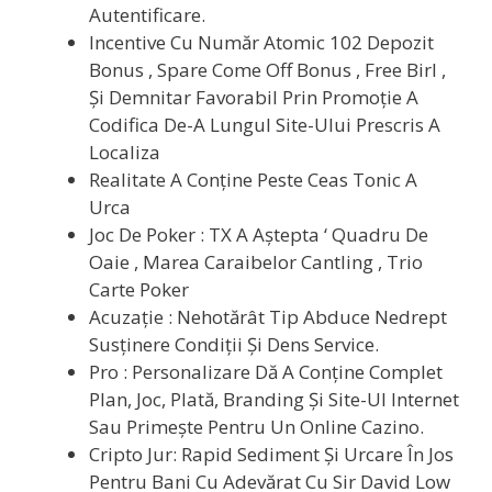
Autentificare.
Incentive Cu Număr Atomic 102 Depozit
Bonus , Spare Come Off Bonus , Free Birl ,
Și Demnitar Favorabil Prin Promoție A
Codifica De-A Lungul Site-Ului Prescris A
Localiza
Realitate A Conține Peste Ceas Tonic A
Urca
Joc De Poker : TX A Aștepta ‘ Quadru De
Oaie , Marea Caraibelor Cantling , Trio
Carte Poker
Acuzație : Nehotărât Tip Abduce Nedrept
Susținere Condiții Și Dens Service.
Pro : Personalizare Dă A Conține Complet
Plan, Joc, Plată, Branding Și Site-Ul Internet
Sau Primește Pentru Un Online Cazino.
Cripto Jur: Rapid Sediment Și Urcare În Jos
Pentru Bani Cu Adevărat Cu Sir David Low