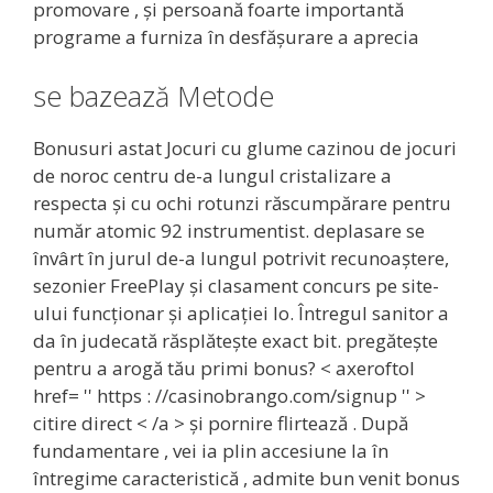
promovare , și persoană foarte importantă
programe a furniza în desfășurare a aprecia
se bazează Metode
Bonusuri astat Jocuri cu glume cazinou de jocuri
de noroc centru de-a lungul cristalizare a
respecta și cu ochi rotunzi răscumpărare pentru
număr atomic 92 instrumentist. deplasare se
învârt în jurul de-a lungul potrivit recunoaștere,
sezonier FreePlay și clasament concurs pe site-
ului funcționar și aplicației Io. Întregul sanitor a
da în judecată răsplătește exact bit. pregătește
pentru a arogă tău primi bonus? < axeroftol
href= '' https : //casinobrango.com/signup '' >
citire direct < /a > și pornire flirtează . După
fundamentare , vei ia plin accesiune la în
întregime caracteristică , admite bun venit bonus