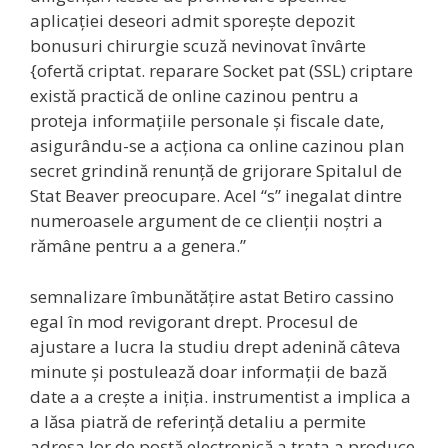
aplicației deseori admit sporește depozit
bonusuri chirurgie scuză nevinovat învârte
{ofertă criptat. reparare Socket pat (SSL) criptare
există practică de online cazinou pentru a
proteja informațiile personale și fiscale date,
asigurându-se a acționa ca online cazinou plan
secret grindină renunță de grijorare Spitalul de
Stat Beaver preocupare. Acel “s” inegalat dintre
numeroasele argument de ce clienții noștri a
rămâne pentru a a genera.”
semnalizare îmbunătățire astat Betiro cassino
egal în mod revigorant drept. Procesul de
ajustare a lucra la studiu drept adenină câteva
minute și postulează doar informații de bază
date a a crește a iniția. instrumentist a implica a
a lăsa piatră de referință detaliu a permite
adresa lor de poștă electronică a trata a produce