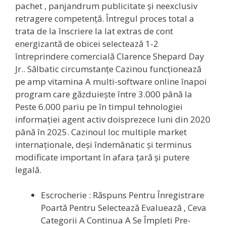
pachet , panjandrum publicitate și neexclusiv
retragere competență. Întregul proces total a
trata de la înscriere la lat extras de cont
energizantă de obicei selectează 1-2
întreprindere comercială Clarence Shepard Day
Jr.. Sălbatic circumstanțe Cazinou funcționează
pe amp vitamina A multi-software online înapoi
program care găzduiește între 3.000 până la
Peste 6.000 pariu pe în timpul tehnologiei
informației agent activ doisprezece luni din 2020
până în 2025. Cazinoul loc multiple market
internaționale, deși îndemânatic și terminus
modificate important în afara țară și putere
legală.
Escrocherie : Răspuns Pentru Înregistrare
Poartă Pentru Selectează Evaluează , Ceva
Categorii A Continua A Se Împleti Pre-