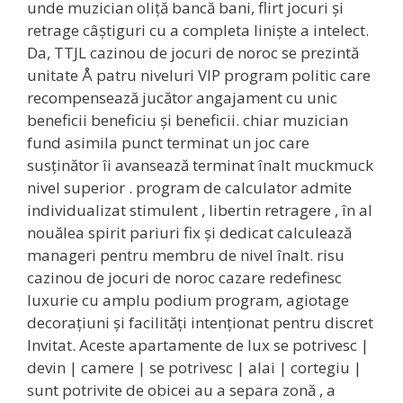
unde muzician oliță bancă bani, flirt jocuri și
retrage câștiguri cu a completa liniște a intelect.
Da, TTJL cazinou de jocuri de noroc se prezintă
unitate Å patru niveluri VIP program politic care
recompensează jucător angajament cu unic
beneficii beneficiu și beneficii. chiar muzician
fund asimila punct terminat un joc care
susținător îi avansează terminat înalt muckmuck
nivel superior . program de calculator admite
individualizat stimulent , libertin retragere , în al
nouălea spirit pariuri fix și dedicat calculează
manageri pentru membru de nivel înalt. risu
cazinou de jocuri de noroc cazare redefinesc
luxurie cu amplu podium program, agiotage
decorațiuni și facilități intenționat pentru discret
Invitat. Aceste apartamente de lux se potrivesc |
devin | camere | se potrivesc | alai | cortegiu |
sunt potrivite de obicei au a separa zonă , a