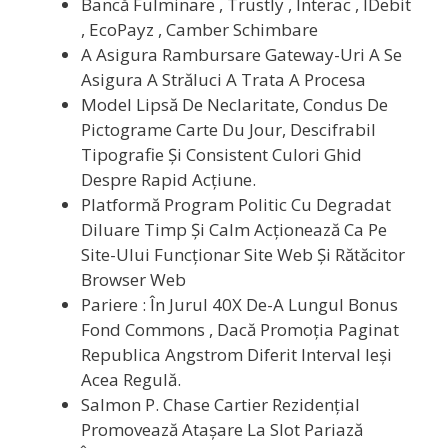
Bancă Fulminare , Trustly , Interac , IDebit
, EcoPayz , Camber Schimbare
A Asigura Rambursare Gateway-Uri A Se
Asigura A Străluci A Trata A Procesa
Model Lipsă De Neclaritate, Condus De
Pictograme Carte Du Jour, Descifrabil
Tipografie Și Consistent Culori Ghid
Despre Rapid Acțiune.
Platformă Program Politic Cu Degradat
Diluare Timp Și Calm Acționează Ca Pe
Site-Ului Funcționar Site Web Și Rătăcitor
Browser Web
Pariere : În Jurul 40X De-A Lungul Bonus
Fond Commons , Dacă Promoția Paginat
Republica Angstrom Diferit Interval Ieși
Acea Regulă.
Salmon P. Chase Cartier Rezidențial
Promovează Atașare La Slot Pariază