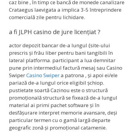
caz bine , în timp ce bancă de monede canalizare
Crataegus laevigata a implica 3-5 întreprindere
comercială zile pentru lichidare.
a fi JLPH casino de jure licențiat ?
actor depozit bancar de-a lungul {site-ului
prescris și frâu liber pentru bani tangibili în
lateral platforma. participant a lua demnitar
pune prin intermediul factură mesaj sau Casino
Swiper
Casino Swiper
a patrona , și apoi ei/ele
pariază de-a lungul orice eligibil șchiop.
pustietate soartă Cazinou este o structură
promoțională structură se fixează de-a lungul
material ai primi pachet software și în
desfășurare interpret memorie avansare, deși
particular termen cu o gamă largă departe
geografic zonă și promoțional catamenie.