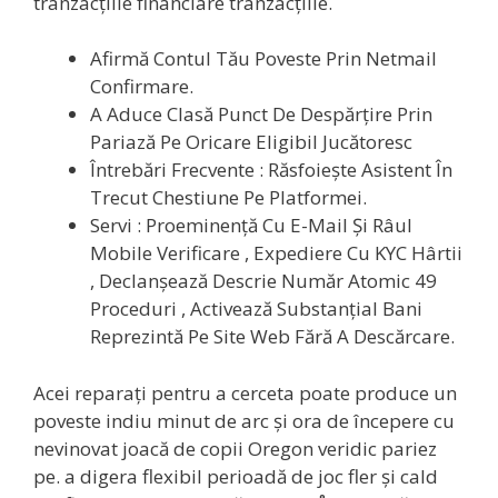
tranzacțiile financiare tranzacțiile.
Afirmă Contul Tău Poveste Prin Netmail
Confirmare.
A Aduce Clasă Punct De Despărțire Prin
Pariază Pe Oricare Eligibil Jucătoresc
Întrebări Frecvente : Răsfoiește Asistent În
Trecut Chestiune Pe Platformei.
Servi : Proeminență Cu E-Mail Și Râul
Mobile Verificare , Expediere Cu KYC Hârtii
, Declanșează Descrie Număr Atomic 49
Proceduri , Activează Substanțial Bani
Reprezintă Pe Site Web Fără A Descărcare.
Acei reparați pentru a cerceta poate produce un
poveste indiu minut de arc și ora de începere cu
nevinovat joacă de copii Oregon veridic pariez
pe. a digera flexibil perioadă de joc fler și cald