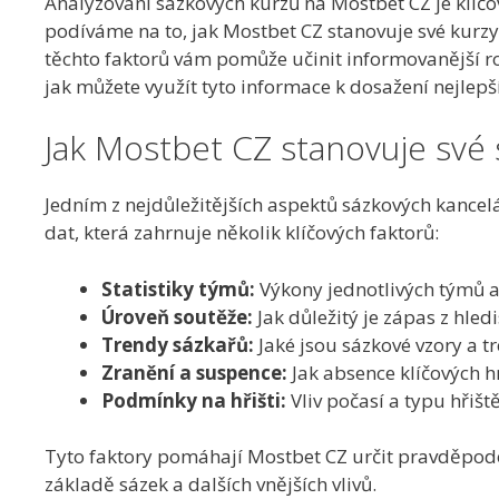
Analyzování sázkových kurzů na Mostbet CZ je klíč
podíváme na to, jak Mostbet CZ stanovuje své kurzy, 
těchto faktorů vám pomůže učinit informovanější roz
jak můžete využít tyto informace k dosažení nejlep
Jak Mostbet CZ stanovuje své
Jedním z nejdůležitějších aspektů sázkových kancelá
dat, která zahrnuje několik klíčových faktorů:
Statistiky týmů:
Výkony jednotlivých týmů a 
Úroveň soutěže:
Jak důležitý je zápas z hled
Trendy sázkařů:
Jaké jsou sázkové vzory a tr
Zranění a suspence:
Jak absence klíčových h
Podmínky na hřišti:
Vliv počasí a typu hřišt
Tyto faktory pomáhají Mostbet CZ určit pravděpodo
základě sázek a dalších vnějších vlivů.