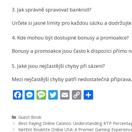
3. Jak správně spravovat bankroll?
Určete si jasné limity pro každou sázku a dodržujte
4. Kde mohou být dostupné bonusy a promoakce?
Bonusy a promoakce jsou často k dispozici přímo n
5. Jaké jsou nejčastější chyby při sázení?
Mezi nejčastější chyby patří nedostatečná příprava,
F
M
M
T
E
C
S
ac
e
e
w
m
o
h
e
ss
ss
itt
ai
p
ar
Categories
Guest Book
b
e
a
er
l
y
e
Best Paying Online Casinos: Understanding RTP Percenta
NetEnt Roulette Online USA: A Premier Gaming Experienc