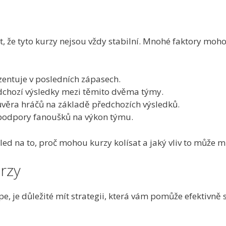
t, že tyto kurzy nejsou vždy stabilní. Mnohé faktory mohou
zentuje v posledních zápasech.
dchozí výsledky mezi těmito dvěma týmy.
ůvěra hráčů na základě předchozích výsledků.
 podpory fanoušků na výkon týmu.
d na to, proč mohou kurzy kolísat a jaký vliv to může mí
urzy
pe, je důležité mít strategii, která vám pomůže efektivn