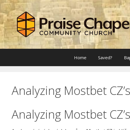
Skip
to
content
Home
Saved?
Ba
Analyzing Mostbet CZ’
Analyzing Mostbet CZ’