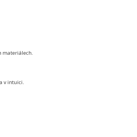
 materiálech.
v intuici.