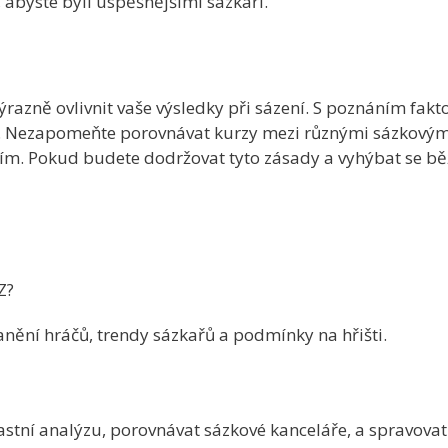
 abyste byli úspěšnějšími sázkaři.
zně ovlivnit vaše výsledky při sázení. S poznáním faktor
. Nezapomeňte porovnávat kurzy mezi různými sázkovým
m. Pokud budete dodržovat tyto zásady a vyhýbat se b
Z?
ranění hráčů, trendy sázkařů a podmínky na hřišti.
stní analýzu, porovnávat sázkové kanceláře, a spravovat 