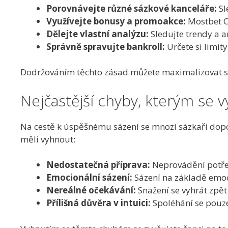
Porovnávejte různé sázkové kanceláře:
Sl
Využívejte bonusy a promoakce:
Mostbet CZ
Dělejte vlastní analýzu:
Sledujte trendy a a
Správně spravujte bankroll:
Určete si limity
Dodržováním těchto zásad můžete maximalizovat sv
Nejčastější chyby, kterým se 
Na cestě k úspěšnému sázení se mnozí sázkaři dopo
měli vyhnout:
Nedostatečná příprava:
Neprovádění potře
Emocionální sázení:
Sázení na základě emocí,
Nereálné očekávání:
Snažení se vyhrát zpě
Přílišná důvěra v intuici:
Spoléhání se pouze