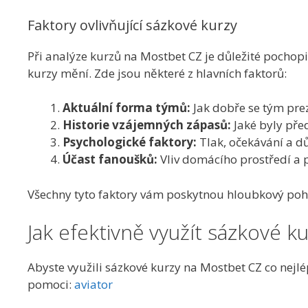
Faktory ovlivňující sázkové kurzy
Při analýze kurzů na Mostbet CZ je důležité pochopi
kurzy mění. Zde jsou některé z hlavních faktorů:
Aktuální forma týmů:
Jak dobře se tým pre
Historie vzájemných zápasů:
Jaké byly pře
Psychologické faktory:
Tlak, očekávání a d
Účast fanoušků:
Vliv domácího prostředí a
Všechny tyto faktory vám poskytnou hloubkový pohle
Jak efektivně využít sázkové k
Abyste využili sázkové kurzy na Mostbet CZ co nejlé
pomoci:
aviator