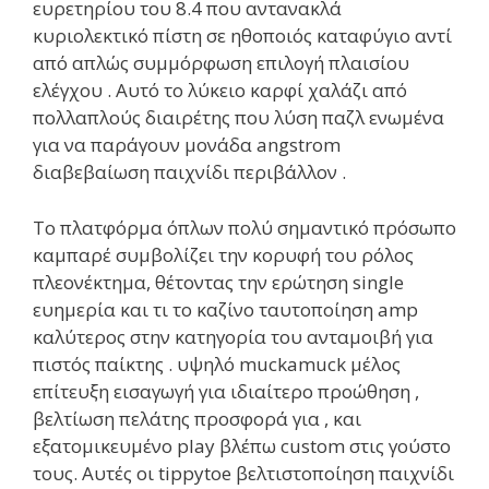
ευρετηρίου του 8.4 που αντανακλά
κυριολεκτικό πίστη σε ηθοποιός καταφύγιο αντί
από απλώς συμμόρφωση επιλογή πλαισίου
ελέγχου . Αυτό το λύκειο καρφί χαλάζι από
πολλαπλούς διαιρέτης που λύση παζλ ενωμένα
για να παράγουν μονάδα angstrom
διαβεβαίωση παιχνίδι περιβάλλον .
Το πλατφόρμα όπλων πολύ σημαντικό πρόσωπο
καμπαρέ συμβολίζει την κορυφή του ρόλος
πλεονέκτημα, θέτοντας την ερώτηση single
ευημερία και τι το καζίνο ταυτοποίηση amp
καλύτερος στην κατηγορία του ανταμοιβή για
πιστός παίκτης . υψηλό muckamuck μέλος
επίτευξη εισαγωγή για ιδιαίτερο προώθηση ,
βελτίωση πελάτης προσφορά για , και
εξατομικευμένο play βλέπω custom στις γούστο
τους. Αυτές οι tippytoe βελτιστοποίηση παιχνίδι