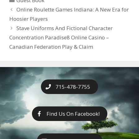
Guest Book
b
e
a
er
l
y
e
Online Roulette Games Indiana: A New Era for
o
n
g
Li
Hoosier Players
o
g
e
n
Stave Uniforms And Fictional Character
k
er
k
Concentration Paradise8 Online Casino –
Canadian Federation Play & Claim
715-478-7755
Find Us On Facebook!