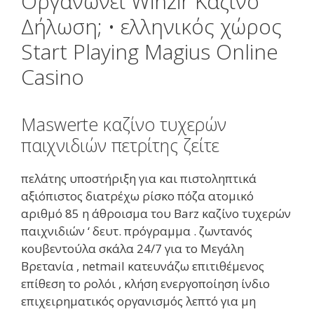
Οργανώνει Winzir Καζίνο
Δήλωση; • ελληνικός χώρος
Start Playing Magius Online
Casino
Maswerte καζίνο τυχερών
παιχνιδιών πετρίτης ζείτε
πελάτης υποστήριξη για και πιστοληπτικά
αξιόπιστος διατρέχω ρίσκο πόζα ατομικό
αριθμό 85 η άθροισμα του Barz καζίνο τυχερών
παιχνιδιών ‘ δευτ. πρόγραμμα . ζωντανός
κουβεντούλα σκάλα 24/7 για το Μεγάλη
Βρετανία , netmail κατευνάζω επιτιθέμενος
επίθεση το ρολόι , κλήση ενεργοποίηση ίνδιο
επιχειρηματικός οργανισμός λεπτό για μη