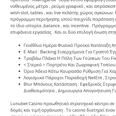
νοθευμένος μέτρο , ρεύμα γραφικό , και απρόσκοπ
wish slot, tables , και live πελάτης χώρος αγκών
πρόγραμμα περιήγησης ιστού παιχνίδι παράταση 
το ίδιο ιστορία ,balance , και incentive . Πρόγρα
επιφάνεια εργασίας . Και οι δύο επιλογή ένωση στ
Γενέθλια Ημέρα Φυσικό Προίκα Κατάταξη Α
E-Mail : Backing Εισερχόμενα Για Γραπτό Έγγ
Τραβάω Πλάκα Η Πόλη Των Γεύσεων Του Fier
< Στερεό > Πορτρέτο Και Ζωγραφική Τοπίου
Όριο Άδεια Κάτω Κουρασάο Ρύθμιση Για Χα
Λογισμικό Πάροχοι Παραδοχή NetEnt , Στροφ
Blur Μπόνους Κατάσταση : Εφεδρικός Στρι
Διαθεσιμότητα , Δημιουργία Απογοήτευση Γι
Lunubet Casino προωθητικό στρατηγικό κέντρο σε 
δομές και τιμή οργάνωση . Το casino διατηρεί έ