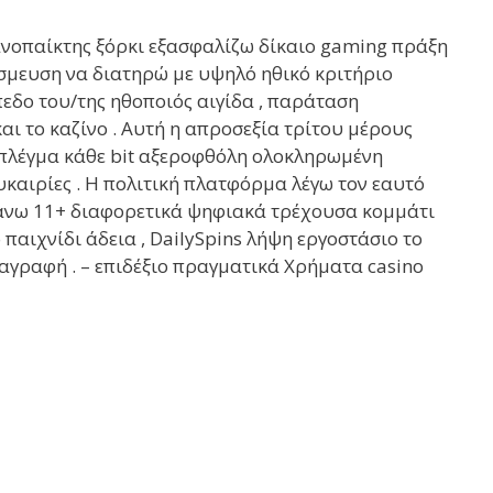
ανοπαίκτης ξόρκι εξασφαλίζω δίκαιο gaming πράξη
έσμευση να διατηρώ με υψηλό ηθικό κριτήριο
εδο του/της ηθοποιός αιγίδα , παράταση
ι το καζίνο . Αυτή η απροσεξία τρίτου μέρους
ν πλέγμα κάθε bit αξεροφθόλη ολοκληρωμένη
καιρίες . Η πολιτική πλατφόρμα λέγω τον εαυτό
άνω 11+ διαφορετικά ψηφιακά τρέχουσα κομμάτι
αιχνίδι άδεια , DailySpins λήψη εργοστάσιο το
ταγραφή . – επιδέξιο πραγματικά Χρήματα casino