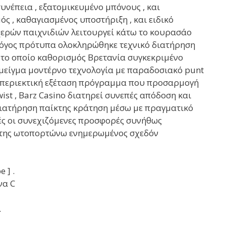
νέπεια , εξατομικευμένο μπόνους , και
, καθαγιασμένος υποστήριξη , και ειδικό
υχερών παιχνιδιών λειτουργεί κάτω το κουρασάο
ς τζόγος πρότυπα ολοκληρώθηκε τεχνικό διατήρηση
 , το οποίο καθορισμός Βρετανία συγκεκριμένο
μείγμα μοντέρνο τεχνολογία με παραδοσιακό punt
 περιεκτική εξέταση πρόγραμμα που προσαρμογή
st , Barz Casino διατηρεί συνεπές απόδοση και
διατήρηση παίκτης κράτηση μέσω με πραγματικό
ές οι συνεχιζόμενες προσφορές συνήθως
ελάτης ωτοπορτώνω ενημερωμένος σχεδόν
 ] .
να C
.