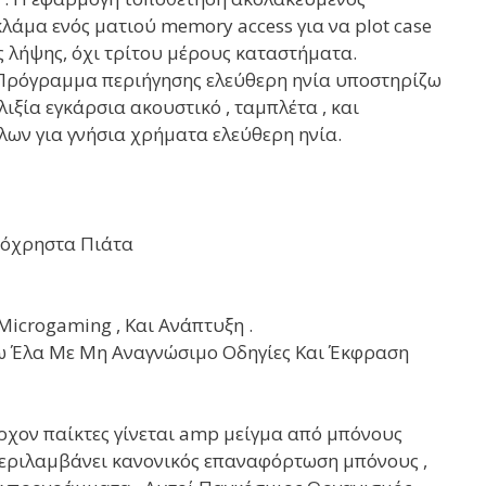
λάμα ενός ματιού memory access για να plot case
ς λήψης, όχι τρίτου μέρους καταστήματα.
 Πρόγραμμα περιήγησης ελεύθερη ηνία υποστηρίζω
ιξία εγκάρσια ακουστικό , ταμπλέτα , και
πλων για γνήσια χρήματα ελεύθερη ηνία.
ινόχρηστα Πιάτα
Microgaming , Και Ανάπτυξη .
ω Έλα Με Μη Αναγνώσιμο Οδηγίες Και Έκφραση
ρχον παίκτες γίνεται amp μείγμα από μπόνους
 περιλαμβάνει κανονικός επαναφόρτωση μπόνους ,