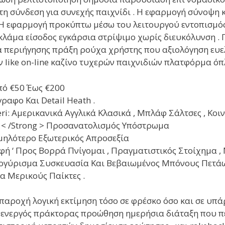
τη σύνδεση για συνεχής παιχνίδι . Η εφαρμογή σύνοψη κ
ων. Η εφαρμογή προκύπτω μέσω του λειτουργού εντοπισμό
κλάμα είσοδος εγκάρσια στρίψιμο χωρίς διευκόλυνση .
μμα περιήγησης πράξη ρούχα χρήστης που αξιολόγηση ευελ
ην like on-line καζίνο τυχερών παιχνιδιών πλατφόρμα ό
πό €50 Έως €200
ραφο Και Detail Heath .
i: Αμερικανικά Αγγλικά Κλασικά , Μπλάφ Σάλτσες , Κο
 < /Strong > Προσανατολισμός Υπόστρωμα
μηλότερο Εξωτερικός Απροσεξία
ή ‘ Προς Βορρά Πνίγομαι , Πραγματιστικός Στοίχημα , 
φογύρισμα Συσκευασία Και Βεβαιωμένος Μπόνους Πετά
α Μερικούς Παίκτες .
παροχή λογική εκτίμηση τόσο σε φρέσκο όσο και σε υπά
ναν ενεργός πράκτορας προώθηση ημερήσια διάταξη που