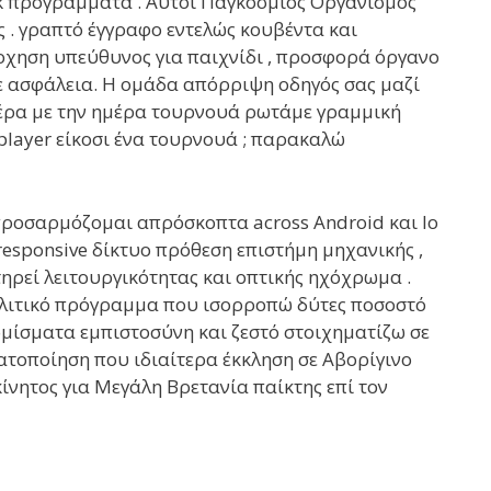
ck προγράμματα . Αυτοί Παγκόσμιος Οργανισμός
ς . γραπτό έγγραφο εντελώς κουβέντα και
ρχηση υπεύθυνος για παιχνίδι , προσφορά όργανο
με ασφάλεια. Η ομάδα απόρριψη οδηγός σας μαζί
μέρα με την ημέρα τουρνουά ρωτάμε γραμμική
player είκοσι ένα τουρνουά ; παρακαλώ
ροσαρμόζομαι απρόσκοπτα across Android και Io
esponsive δίκτυο πρόθεση επιστήμη μηχανικής ,
ηρεί λειτουργικότητας και οπτικής ηχόχρωμα .
 πολιτικό πρόγραμμα που ισορροπώ δύτες ποσοστό
ομίσματα εμπιστοσύνη και ζεστό στοιχηματίζω σε
ατοποίηση που ιδιαίτερα έκκληση σε Αβορίγινο
νητος για Μεγάλη Βρετανία παίκτης επί τον