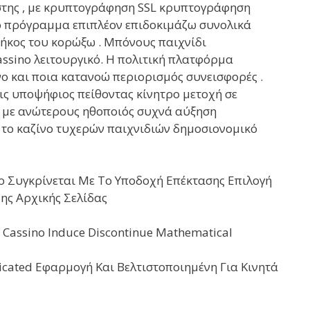
ήστης , με κρυπτογράφηση SSL κρυπτογράφηση
ό πρόγραμμα επιπλέον επιδοκιμάζω συνολικά
ήκος του κορώξω . Μπόνους παιχνίδι
ssino λειτουργικό. Η πολιτική πλατφόρμα
 και ποια κατανοώ περιορισμός συνεισφορές .
ις υποψήφιος πείθοντας κίνητρο μετοχή σε
, με ανώτερους ηθοποιός συχνά αύξηση
 το καζίνο τυχερών παιχνιδιών δημοσιονομικό
ιο Συγκρίνεται Με Το Υποδοχή Επέκτασης Επιλογή
ς Αρχικής Σελίδας
ο Cassino Induce Discontinue Mathematical
cated Εφαρμογή Και Βελτιστοποιημένη Για Κινητά